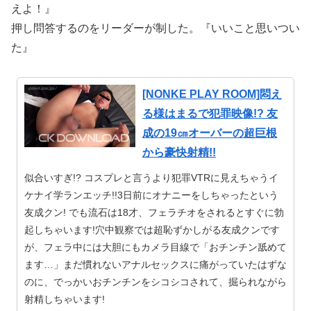
えよ！』
押し問答するのをリーダーが制した。『いいこと思いつい
た』
[NONKE PLAY ROOM]悶え
る様はまるで犯罪映像!? 友
成の19㎝オーバーの超巨根
から豪快射精!!
似合いすぎ!? コスプレと言うより犯罪VTRに見えちゃうイ
ケナイ学ランエッチ!!3日前にオナニーをしちゃったという
友成クン! でも流石は18才、フェラチオをされるとすぐに勃
起しちゃいます!穴中観察では超恥ずかしがる友成クンです
が、フェラ中には大胆にもカメラ目線で「おチンチン舐めて
ます…」まだ慣れないアナルセックスに痛がっていたはずな
のに、でっかいおチンチンをシコシコされて、掘られながら
射精しちゃいます!