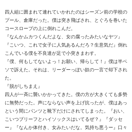
四人組に囲まれて連れていかれたのはシーズン前の学校の
プール、倉庫だった。僕は突き飛ばされ、とぐろを巻いた
コースロープの上に倒れこんだ。
『なんかムカつくんだよな、女の腐ったみたいなヤツ』
『こいつ、これで女子に人気あるんだろ？生意気だ』倒れ
こんでいる僕を不良達が足で小突きまわす。
『僕、何もしてないよっ！お願い、帰らして！』僕は半ベ
ソで訴えた。それは、リーダーっぽい奴の一言で却下され
た。
『脱がしちまえ』
四人が一斉に襲いかかってきた。僕の方が大きくても多勢
に無勢だった。声にならない声を上げ抗ったが、僕はあっ
という間にパンツと靴下だけにされてしまった。『おい、
こいつブリーフとハイソックスはいてるぜ？』『ダッセ
ー』『なんか体付き、女みたいだな。気持ち悪うー』口々