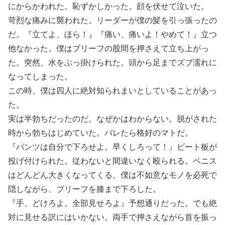
にからかわれた。恥ずかしかった。顔を伏せて泣いた。
苛烈な痛みに襲われた。リーダーが僕の髪を引っ張ったの
だ。『立てよ、ほら！』『痛い、痛いよ！やめて！』立つ
他なかった。僕はブリーフの股間を押さえて立ち上がっ
た。突然、水をぶっ掛けられた。頭から足までズブ濡れに
なってしまった。
この時、僕は四人に絶対知られまいとしていることがあっ
た。
実は半勃ちだったのだ。なぜかはわからない。脱がされた
時から勃ちはじめていた。バレたら格好のマトだ。
『パンツは自分で下ろせよ。早くしろって！』ビート板が
投げ付けられた。従わないと間違いなく殴られる。ペニス
はどんどん大きくなってくる。僕は不如意なモノを必死で
隠しながら、ブリーフを膝まで下ろした。
『手、どけろよ。全部見せろよ』予想通りだった。でも絶
対に見せる訳にはいかない。両手で押さえながら首を振っ