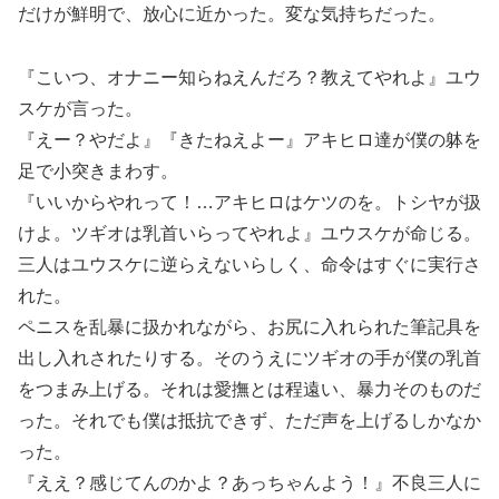
だけが鮮明で、放心に近かった。変な気持ちだった。
『こいつ、オナニー知らねえんだろ？教えてやれよ』ユウ
スケが言った。
『えー？やだよ』『きたねえよー』アキヒロ達が僕の躰を
足で小突きまわす。
『いいからやれって！…アキヒロはケツのを。トシヤが扱
けよ。ツギオは乳首いらってやれよ』ユウスケが命じる。
三人はユウスケに逆らえないらしく、命令はすぐに実行さ
れた。
ペニスを乱暴に扱かれながら、お尻に入れられた筆記具を
出し入れされたりする。そのうえにツギオの手が僕の乳首
をつまみ上げる。それは愛撫とは程遠い、暴力そのものだ
った。それでも僕は抵抗できず、ただ声を上げるしかなか
った。
『ええ？感じてんのかよ？あっちゃんよう！』不良三人に