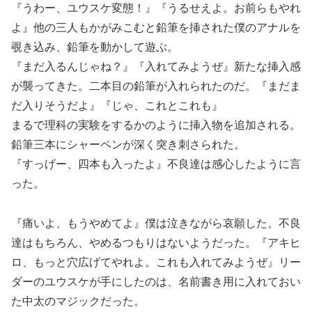
『うわー、ユウスケ変態！』『うるせえよ。お前らもやれ
よ』他の三人もかがみこむと鉛筆を挿された僕のアナルを
覗き込み、鉛筆を動かして遊ぶ。
『まだ入るんじゃね？』『入れてみようぜ』新たな挿入感
が襲ってきた。二本目の鉛筆が入れられたのだ。『まだま
だ入りそうだよ』『じゃ、これとこれも』
まるで理科の実験をするかのように挿入物を追加される。
鉛筆三本にシャーペンが深く突き刺さられた。
『すっげー、四本も入ったよ』不良達は感心したように言
った。
『痛いよ、もうやめてよ』僕は泣きながら哀願した。不良
達はもちろん、やめるつもりはないようだった。『アキヒ
ロ、もっと穴広げてやれよ。これも入れてみようぜ』リー
ダーのユウスケが手にしたのは、名前書き用に入れておい
た中太のマジックだった。