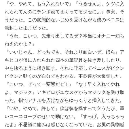
『や、やめて。もう入れないで』『うるせえよ。ケツに入
れられてんのにチンポ勃てまくってるクセによ』事実、そ
うだった。この変態的ないじめを受けながら僕のペニスは
勃起したままだった。
『うわ。こいつ、先走り出してるぜ？本当にオナニー知ら
ねえのかよ？』
『いいじゃん、どっちでも。それより面白いぜ。ほら』ア
キヒロが僕に入れられた四本の筆記具を抜き差ししたり、
中を抉るように掻き回す。それに呼応してペニスがビクン
ビクンと動くのが自分でもわかる。不良達が大爆笑した。
『こいつ、ぜってー変態だぜ！』『な！早く入れてやれ
よ、マジック』アキヒロがユウスケからマジックを受け取
った。指でアナルを広げながらゆっくりと挿入してきた。
『いや、やめて。許して』僕は躰を揺すって乞うたが、重
いコースロープのせいで動けない。『すっげ。入っちゃっ
たよ』不思議に痛みは感じなくなっていた。お尻の異物感