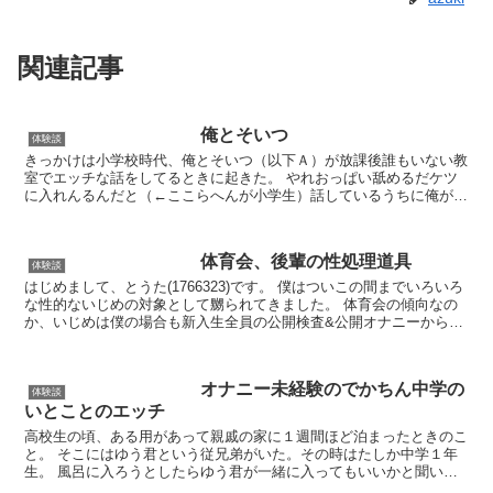
関連記事
俺とそいつ
体験談
きっかけは小学校時代、俺とそいつ（以下Ａ）が放課後誰もいない教
室でエッチな話をしてるときに起きた。 やれおっぱい舐めるだケツ
に入れんるんだと（←ここらへんが小学生）話しているうちに俺が、
「チンコをくわえると気持ちいいらしいぜ」と得意げに教...
体育会、後輩の性処理道具
体験談
はじめまして、とうた(1766323)です。 僕はついこの間までいろいろ
な性的ないじめの対象として嬲られてきました。 体育会の傾向なの
か、いじめは僕の場合も新入生全員の公開検査&公開オナニーからで
した。 全員がひととおり射精したあと、何人か...
オナニー未経験のでかちん中学の
体験談
いとことのエッチ
高校生の頃、ある用があって親戚の家に１週間ほど泊まったときのこ
と。 そこにはゆう君という従兄弟がいた。その時はたしか中学１年
生。 風呂に入ろうとしたらゆう君が一緒に入ってもいいかと聞いて
きた。 小さい頃にはよく一緒に遊んで風呂にも入った仲な...