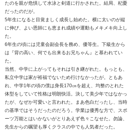
たのを親が危惧して水泳と剣道に行かされた。結局、杞憂
だったのだが。
5年生になると目覚ましく成長し始めた。横に太いのが縦
に伸び、よい恩師にも恵まれ成績や運動もメキメキ向上し
た。
6年生の頃には児童会副会長を務め、優等生。下級生から
は『背の高い、何でも出来るお兄ちゃん』と慕われてい
た。
当然、中学に上がってもそれは引き継がれた。もっとも、
私立中学は家が裕福でないため行けなかったが。ともあ
れ、中学1年の頃の僕は身長170㎝を超え、均整のとれた
体型をしていて性格は明朗快活。決して美少年ではなかっ
たが、なぜか可愛いと言われた。まあ色白だったし、当時
の基準ではそうだったのだろう。学業は優秀な方で、スポ
ーツ万能とはいかないがとりあえず色々こなせた。勿論、
先生からの嘱望も厚くクラスの中でも人気者だった。