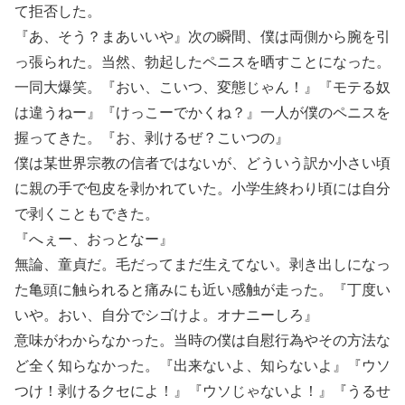
て拒否した。
『あ、そう？まあいいや』次の瞬間、僕は両側から腕を引
っ張られた。当然、勃起したペニスを晒すことになった。
一同大爆笑。『おい、こいつ、変態じゃん！』『モテる奴
は違うねー』『けっこーでかくね？』一人が僕のペニスを
握ってきた。『お、剥けるぜ？こいつの』
僕は某世界宗教の信者ではないが、どういう訳か小さい頃
に親の手で包皮を剥かれていた。小学生終わり頃には自分
で剥くこともできた。
『へぇー、おっとなー』
無論、童貞だ。毛だってまだ生えてない。剥き出しになっ
た亀頭に触られると痛みにも近い感触が走った。『丁度い
いや。おい、自分でシゴけよ。オナニーしろ』
意味がわからなかった。当時の僕は自慰行為やその方法な
ど全く知らなかった。『出来ないよ、知らないよ』『ウソ
つけ！剥けるクセによ！』『ウソじゃないよ！』『うるせ