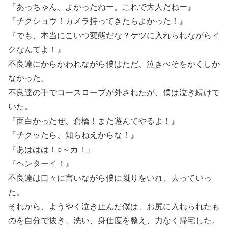
『あっちゃん、よかったねー。これで大人だねー』
『チクショウ！カメラ持ってきたらよかった！』
『でも、本当にこいつ変態だな？ケツに入れられながらイ
クなんてよ！』
不良達にからかわれながら僕はただ、泣きべそをかくしか
なかった。
不良達の手でコースロープが外されたが、僕は泣き続けて
いた。
『面白かったぜ、倉橋！また遊んでやるよ！』
『チクッたら、知らねえからな！』
『あははは！○～カ！』
『ヘンターイ！』
不良達は口々に言いながら僕に蹴りをいれ、去っていっ
た。
それから、ようやく泣き止んだ僕は、お尻に入れられたも
のを自分で抜き、洗い、身仕度を整え、力なく帰宅した。