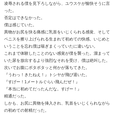
凌辱される僕を見下ろしながら、ユウスケが愉快そうに言
った。
否定はできなかった。
僕は感じていた。
異物がお尻を抉る痛感に乳首をいじくられる感覚、そして
ペニスを擦り上げられる生まれて初めての快感。いじめと
いうことを忘れ僕は喘ぎまくっていたに違いない。
これまで体験したことのない感覚が僕を襲った。溜まって
いた尿を放出するより強烈なそれを受け、僕は絶叫した。
次いでお腹にボタボタッと何かが落ちてきた。
『うわっ！きたねえ！』トシヤが飛び退いた。
『すげー！1メートルぐらい飛んだぜ！』
『本当に初めてだったんだな。すげー！』
精通だった。
しかも、お尻に異物を挿入され、乳首をいじくられながら
の初めての射精だった。