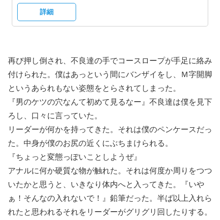
詳細
再び押し倒され、不良達の手でコースロープが手足に絡み
付けられた。僕はあっという間にバンザイをし、Ｍ字開脚
というあられもない姿態をとらされてしまった。
『男のケツの穴なんて初めて見るなー』不良達は僕を見下
ろし、口々に言っていた。
リーダーが何かを持ってきた。それは僕のペンケースだっ
た。中身が僕のお尻の近くにぶちまけられる。
『ちょっと変態っぽいことしようぜ』
アナルに何か硬質な物が触れた。それは何度か周りをつつ
いたかと思うと、いきなり体内へと入ってきた。『いや
ぁ！そんなの入れないで！』鉛筆だった。半ば以上入れら
れたと思われるそれをリーダーがグリグリ回したりする。