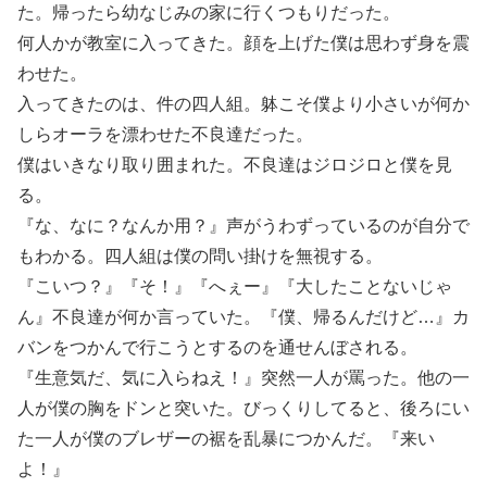
た。帰ったら幼なじみの家に行くつもりだった。
何人かが教室に入ってきた。顔を上げた僕は思わず身を震
わせた。
入ってきたのは、件の四人組。躰こそ僕より小さいが何か
しらオーラを漂わせた不良達だった。
僕はいきなり取り囲まれた。不良達はジロジロと僕を見
る。
『な、なに？なんか用？』声がうわずっているのが自分で
もわかる。四人組は僕の問い掛けを無視する。
『こいつ？』『そ！』『へぇー』『大したことないじゃ
ん』不良達が何か言っていた。『僕、帰るんだけど…』カ
バンをつかんで行こうとするのを通せんぼされる。
『生意気だ、気に入らねえ！』突然一人が罵った。他の一
人が僕の胸をドンと突いた。びっくりしてると、後ろにい
た一人が僕のブレザーの裾を乱暴につかんだ。『来い
よ！』