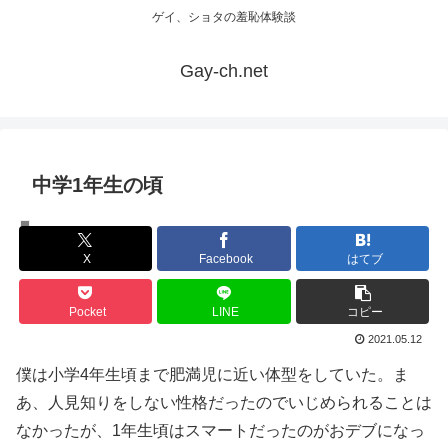
ゲイ、ショタの羞恥体験談
Gay-ch.net
中学1年生の頃
体験談
X
Facebook
はてブ
Pocket
LINE
コピー
2021.05.12
僕は小学4年生頃まで肥満児に近い体型をしていた。ま
あ、人見知りをしない性格だったのでいじめられることは
なかったが、1年生頃はスマートだったのがおデブになっ