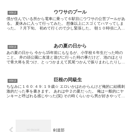
ウワサのプール
体験談
僕が住んでいる所から電車に乗って６駅目にウワサの公営プールがあ
る。 夏休みに入って行ってみた。 想像以上にスゴくてハマってしま
った。 ７月下旬。 初めて行くので少し緊張した。 朝１０時頃に入場
した。 平日だったせいか、人は少なかった。 男子...
あの夏の日から
体験談
あの夏の日から 今から15年前にもなるが、小学校６年生だった時の
こと。 井の頭公園に友達と遊びに行った時の事だけど、池のほとり
で青大将を見つけ、とっつかまえて尻尾つかんで振りまわしたりして
『子供らしい虐待』 をしていた時「こらぁ～っ！」とオ...
巨根の同級生
体験談
ちなみに１６０:４９:１９歳☆ エロいかはわからんけど俺的に結構刺
激的だった事を書きます。 あれは中２の夏だった。 俺は一般的にヤ
ンキーと呼ばれる感じやった(笑) その時くらいから男が好きやって、
オナニーする時も男を想像してシコシコしてた。...
剣道部