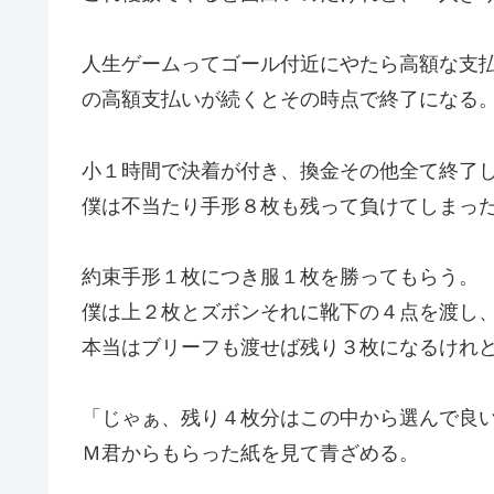
人生ゲームってゴール付近にやたら高額な支
の高額支払いが続くとその時点で終了になる
小１時間で決着が付き、換金その他全て終了
僕は不当たり手形８枚も残って負けてしまっ
約束手形１枚につき服１枚を勝ってもらう。
僕は上２枚とズボンそれに靴下の４点を渡し
本当はブリーフも渡せば残り３枚になるけれ
「じゃぁ、残り４枚分はこの中から選んで良
Ｍ君からもらった紙を見て青ざめる。