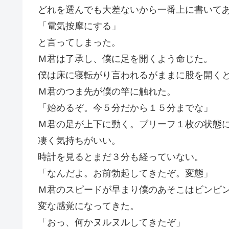
どれを選んでも大差ないから一番上に書いて
「電気按摩にする」
と言ってしまった。
Ｍ君は了承し、僕に足を開くよう命じた。
僕は床に寝転がり言われるがままに股を開く
Ｍ君のつま先が僕の竿に触れた。
「始めるぞ。今５分だから１５分までな」
Ｍ君の足が上下に動く。ブリーフ１枚の状態
凄く気持ちがいい。
時計を見るとまだ３分も経っていない。
「なんだよ。お前勃起してきたぞ。変態」
Ｍ君のスピードが早まり僕のあそこはビンビ
変な感覚になってきた。
「おっ、何かヌルヌルしてきたぞ」