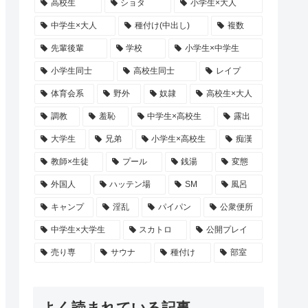
高校生
ショタ
小学生×大人
中学生×大人
種付け(中出し)
複数
先輩後輩
学校
小学生×中学生
小学生同士
高校生同士
レイプ
体育会系
野外
奴隷
高校生×大人
調教
羞恥
中学生×高校生
露出
大学生
兄弟
小学生×高校生
痴漢
教師×生徒
プール
銭湯
変態
外国人
ハッテン場
SM
風呂
キャンプ
淫乱
パイパン
公衆便所
中学生×大学生
スカトロ
公開プレイ
売り専
サウナ
種付け
部室
よく読まれている記事