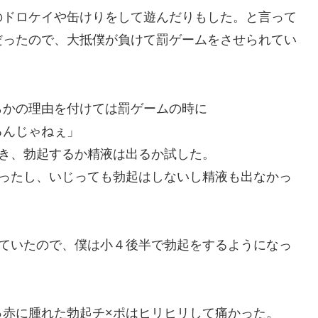
のドロケイや缶けりをして遊んだりもした。と言って
だったので、大抵僕が負けて罰ゲームをさせられてい
らかの理由を付けては罰ゲームの時に
るんじゃねぇ」
扱き、勃起するか精液は出るか試した。
かったし、いじっても勃起はしないし精液も出なかっ
していたので、僕は小４後半で勃起をするようになっ
」
っ赤に腫れた勃起チ×ポはヒリヒリして痛かった。