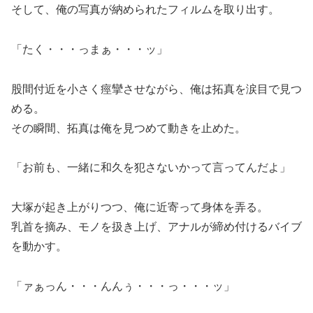
そして、俺の写真が納められたフィルムを取り出す。
「たく・・・っまぁ・・・ッ」
股間付近を小さく痙攣させながら、俺は拓真を涙目で見つ
める。
その瞬間、拓真は俺を見つめて動きを止めた。
「お前も、一緒に和久を犯さないかって言ってんだよ」
大塚が起き上がりつつ、俺に近寄って身体を弄る。
乳首を摘み、モノを扱き上げ、アナルが締め付けるバイブ
を動かす。
「ァぁっん・・・んんぅ・・・っ・・・ッ」