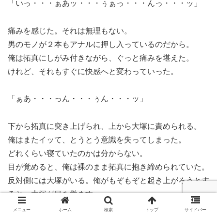
「いっ・・・ぁあッ・・・ぅぁっ・・・んっ・・・ッ」
痛みを感じた。それは無理もない。
男のモノが２本もアナルに押し入っているのだから。
俺は拓真にしがみ付きながら、ぐっと痛みを堪えた。
けれど、それもすぐに快感へと変わっていった。
「ぁあ・・・っん・・・ぅん・・・ッ」
下から拓真に突き上げられ、上から大塚に責められる。
俺はまたイッて、とうとう意識を失ってしまった。
どれくらい寝ていたのかは分からない。
目が覚めると、俺は裸のまま拓真に抱き締められていた。
反対側には大塚がいる。俺がもぞもぞと起き上がろうとす
ると、大塚が目を覚ます。
メニュー
ホーム
検索
トップ
サイドバー