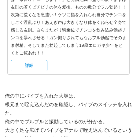
友則の若くピチピチの体を愛撫。ものの数分でフル勃起！！
次第に荒くなる息遣い！ケツに指を入れられ自分でチンコを
しごく淫乱ぶり！あえぎ声は大きくなり体をくねらせ全身で
感じる友則。自らまたがり騎乗位でチンコを飲み込み勃起チ
ンコを暴れさせる！ガン掘りされてもなおフル勃起でそのま
ま射精、そしてまた勃起してしまう19歳エロガキ少年をと
くとご覧あれ！！
詳細
俺の中にバイブを入れた大塚は、
根元まで咥え込んだのを確認し、バイブのスイッチを入れ
た。
俺の中でブルブルと振動しているのが分かる。
大きく足を広げてバイブをアナルで咥え込んでいるという