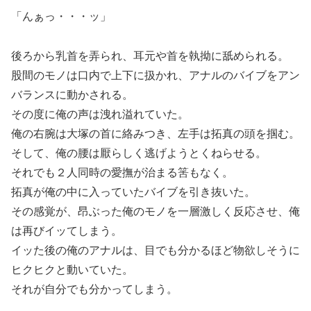
「んぁっ・・・ッ」
後ろから乳首を弄られ、耳元や首を執拗に舐められる。
股間のモノは口内で上下に扱かれ、アナルのバイブをアン
バランスに動かされる。
その度に俺の声は洩れ溢れていた。
俺の右腕は大塚の首に絡みつき、左手は拓真の頭を掴む。
そして、俺の腰は厭らしく逃げようとくねらせる。
それでも２人同時の愛撫が治まる筈もなく。
拓真が俺の中に入っていたバイブを引き抜いた。
その感覚が、昂ぶった俺のモノを一層激しく反応させ、俺
は再びイッてしまう。
イッた後の俺のアナルは、目でも分かるほど物欲しそうに
ヒクヒクと動いていた。
それが自分でも分かってしまう。