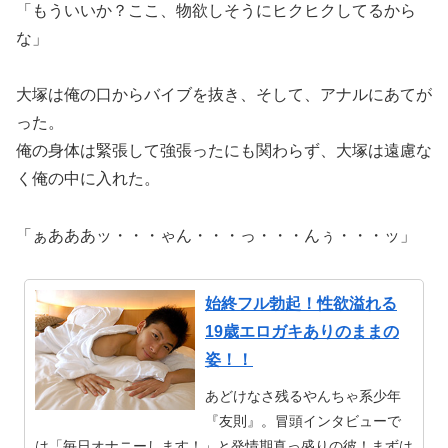
「もういいか？ここ、物欲しそうにヒクヒクしてるから
な」
大塚は俺の口からバイブを抜き、そして、アナルにあてが
った。
俺の身体は緊張して強張ったにも関わらず、大塚は遠慮な
く俺の中に入れた。
「ぁあああッ・・・ゃん・・・っ・・・んぅ・・・ッ」
始終フル勃起！性欲溢れる
19歳エロガキありのままの
姿！！
あどけなさ残るやんちゃ系少年
『友則』。冒頭インタビューで
は「毎日オナニーします！」と発情期真っ盛りの彼！まずは