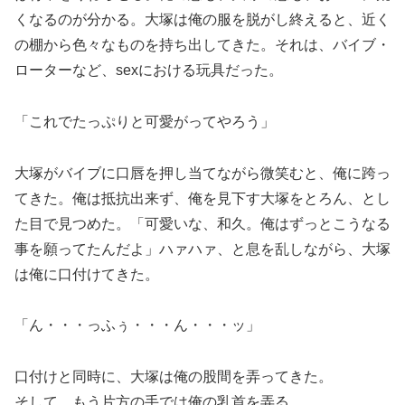
くなるのが分かる。大塚は俺の服を脱がし終えると、近く
の棚から色々なものを持ち出してきた。それは、バイブ・
ローターなど、sexにおける玩具だった。
「これでたっぷりと可愛がってやろう」
大塚がバイブに口唇を押し当てながら微笑むと、俺に跨っ
てきた。俺は抵抗出来ず、俺を見下す大塚をとろん、とし
た目で見つめた。「可愛いな、和久。俺はずっとこうなる
事を願ってたんだよ」ハァハァ、と息を乱しながら、大塚
は俺に口付けてきた。
「ん・・・っふぅ・・・ん・・・ッ」
口付けと同時に、大塚は俺の股間を弄ってきた。
そして、もう片方の手では俺の乳首を弄る。