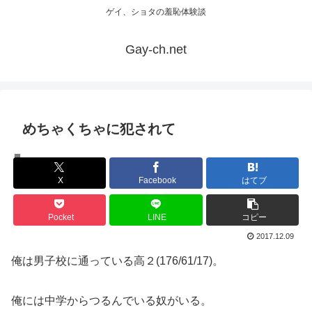
ゲイ、ショタの羞恥体験談
Gay-ch.net
めちゃくちゃに犯されて
体験談
X
Facebook
はてブ
Pocket
LINE
コピー
2017.12.09
俺は男子校に通っている高２(176/61/17)。
俺には中学からつるんでいる奴がいる。