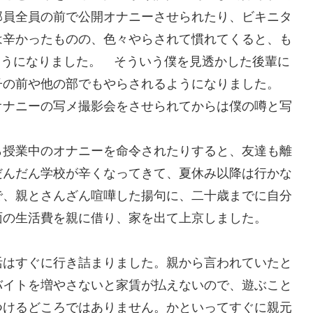
部員全員の前で公開オナニーさせられたり、ビキニタ
は辛かったものの、色々やらされて慣れてくると、も
ようになりました。 そういう僕を見透かした後輩に
子の前や他の部でもやらされるようになりました。
オナニーの写メ撮影会をさせられてからは僕の噂と写
ら授業中のオナニーを命令されたりすると、友達も離
だんだん学校が辛くなってきて、夏休み以降は行かな
で、親とさんざん喧嘩した揚句に、二十歳までに自分
面の生活費を親に借り、家を出て上京しました。
活はすぐに行き詰まりました。親から言われていたと
バイトを増やさないと家賃が払えないので、遊ぶこと
つけるどころではありません。かといってすぐに親元