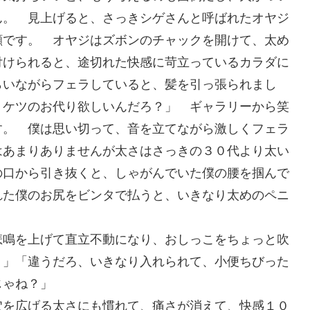
ん。 見上げると、さっきシゲさんと呼ばれたオヤジ
顔です。 オヤジはズボンのチャックを開けて、太め
付けられると、途切れた快感に苛立っているカラダに
らいながらフェラしていると、髪を引っ張られまし
！ケツのお代り欲しいんだろ？」 ギャラリーから笑
す。 僕は思い切って、音を立てながら激しくフェラ
はあまりありませんが太さはさっきの３０代より太い
の口から引き抜くと、しゃがんでいた僕の腰を掴んで
れた僕のお尻をビンタで払うと、いきなり太めのペニ
悲鳴を上げて直立不動になり、おしっこをちょっと吹
！」「違うだろ、いきなり入れられて、小便ちびった
んじゃね？」
穴を広げる太さにも慣れて、痛さが消えて、快感１０