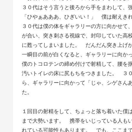
３０代はそう言うと後ろから手をまわして、
「ひやぁあああ、ひぎいい！」 僕は耐えき
３０代は僕の体をギャラリーの方に向かせて
が合い、突き刺さる視線で、封印していた高
に甦ってしまいました。 だんだん突き上げ
一瞬目の前が白くなると、ギャラリーに向か
僕のトコロテンの締め付けで射精して、腰を
汚いトイレの床に尻もちをつきました。 ３
ら、ギャラリーに向かって「じゃ、シゲさん
た。
１回目の射精をして、ちょっと落ち着いた僕
まで大勢います。 携帯をいじっている人も
れている可能性もあります。 でも、ここま