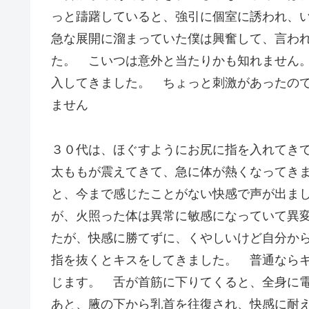
っと躊躇していると、強引に個室に誘われ、
急な展開に溜まっていた僕は興奮して、言わ
た。 こいつは意外と当たりかも知れません
入してきました。 ちょっと刺激があったの
ません
３０代は、ほぐすようにお尻に指を入れてき
太ももが震えてきて、急に体が熱くなってき
と、今まで感じたことがない快感で声が出ま
が、火照った体は異常に敏感になっていて異
たが、快感に勝てずに、くやしいけど自分か
指を抜くとキスをしてきました。 普通ならキ
じます。 舌が首筋に下りてくると、全身に
あと、腋の下から乳首を往復され、快感に耐