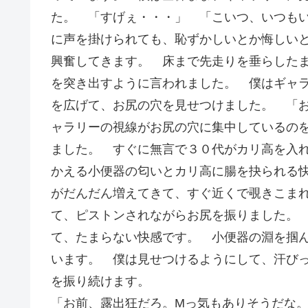
た。 「すげぇ・・・」 「こいつ、いつも
に声を掛けられても、恥ずかしいとか悔しい
興奮してきます。 床まで先走りを垂らした
を突き出すように言われました。 僕はギャ
を広げて、お尻の穴を見せつけました。 「
ャラリーの視線がお尻の穴に集中しているの
ました。 すぐに無言で３０代がカリ高を入
かえる小便器の匂いとカリ高に腸を抉られる
がだんだん増えてきて、すぐ近くで覗きこま
て、ピストンされながらお尻を振りました。
て、たまらない快感です。 小便器の淵を掴
います。 僕は見せつけるようにして、汗び
を振り続けます。
「お前、露出狂だろ。Mっ気もありそうだな