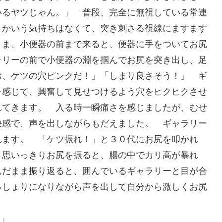
いるヤツじゃん。」 普段、完全に無視している常連
とかいう気持ちはなくて、突き刺さる視線にますます
まま、小便器の前まで来ると、便器に手をついてお尻
ラリーの前で小便器の淵を掴んでお尻を突き出し、足
お、ケツの穴ピンクだ！」「しまり良さそう！」 ギ
を感じて、興奮して見せつけるよう穴をヒクヒクさせ
れてきます。 入る時一瞬痛さを感じましたが、むせ
快感で、声を出しながらもだえました。 ギャラリー
れます。 「ケツ振れ！」と３０代にお尻を叩かれ
 思いっきりお尻を振ると、腸の中でカリ高が暴れ
んだまま振り返ると、囲んでいるギャラリーと目が合
っしょりになりながら声を出して自分から激しくお尻
。」