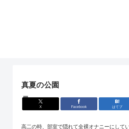
真夏の公園
体験談
X
Facebook
はてブ
高二の時、部室で隠れて全裸オナニーにして