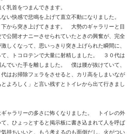
強く乳首をつまんできます。
れない快感で悲鳴を上げて直立不動になりました。
、下から突き上げてきます。 大勢のギャラリーと目
校で公開オナニーさせられていたときの興奮が、完全
が激しくなって、思いっきり突き上げられた瞬間に、
って、トコロテンで大量に射精しました。 ３０代は
掴んでいた手を離しました。 僕は腰が抜けていて、
０代はお掃除フェラをさせると、カリ高をしまいなが
あとよろしく」と言い残すとトイレから出て行きまし
はギャラリーの多さに怖くなりました。 トイレの外
いて、ひょっとすると掲示板に書き込まれて人を呼ば
で気持ちいいと、もう考えるのも面倒だし、火がつい