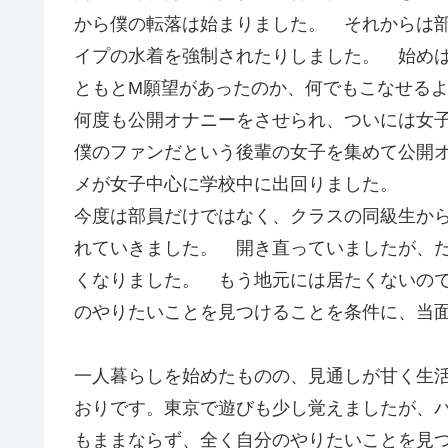
から僕の転落は始まりました。 それからは
イプの水着を強制されたりしました。 始め
ともとM願望があったのか、何でもこなせる
何度も公開オナニーをさせられ、ついには女
僕のファンだという後輩の女子を集めて公開
メが女子中心に学校中に出回りました。
今度は部員だけではなく、クラスの同級生か
れていきました。 開き直っていましたが、
くなりました。 もう地元には居たくないの
のやりたいことを見つけることを条件に、当
一人暮らしを始めたものの、見通しが甘く生
おりです。東京で遊びも少し覚えましたが、
もままならず、全く自分のやりたいことを見