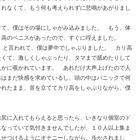
きれなくて、もう何も考えられずに悲鳴があがりまし
けて、僕はその場にしゃがみ込みました。 もう、体
リ高のペニスがあったので、すぐに咥えました。
」と言われて、僕は夢中でしゃぶりました。 カリ高
たくて、激しくしゃぶったり、タマまで舐めたりして
人かに覗かれています。 あれだけ大声上げたので人
体はまだ快感を求めているし、頭の中はパニックで何
かれたまま、音を立ててカリ高をしゃぶりながら、僕
お尻に入れてもらえると思ったら、いきなり個室のド
になっていて気付きませんでしたが、１０人以上集ま
見せつけるようにオナニーしながら、歩かされまし