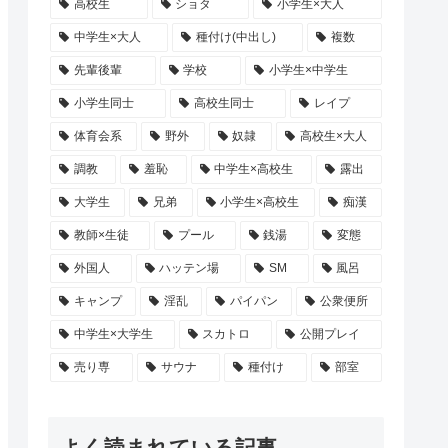
高校生
ショタ
小学生×大人
中学生×大人
種付け(中出し)
複数
先輩後輩
学校
小学生×中学生
小学生同士
高校生同士
レイプ
体育会系
野外
奴隷
高校生×大人
調教
羞恥
中学生×高校生
露出
大学生
兄弟
小学生×高校生
痴漢
教師×生徒
プール
銭湯
変態
外国人
ハッテン場
SM
風呂
キャンプ
淫乱
パイパン
公衆便所
中学生×大学生
スカトロ
公開プレイ
売り専
サウナ
種付け
部室
よく読まれている記事