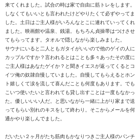
来てくれました。試合の時は家で自由に筋トレをします。
しなくてもいいとも言われたけどやりたくて必ずやってま
した。土日はご主人様がいろんなとこに連れていってくれ
ました。映画館や温泉、銭湯。もちろん貞操帯はつけさせ
てもらってます。タオルで隠しながら楽しみました。
サウナにいると二人ともガタイがいいので他のゲイの人に
カップルですか？言われるとはことも多々あったその度に
ご主人様はあなたゲイか？と聞きイエスが返ってくるとコ
イツ俺の奴隷自慢していました。自慢してもらえるとホン
ト嬉しくて涙を流して喜んだことも何度もあります。でも
こいつ使いたいと言われても貸し出すことは一度もなかっ
た。優しいいい人だ。と思いながら一緒に上がり家まで送
ってもらい別れのキスをして終わり。そこからメールを何
通かやり楽しんでました。
だいたい２ヶ月がたち筋肉もかなりつきご主人様のパンチ