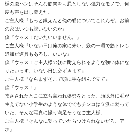
様の腹パンはそんな筋肉をも屁としない強力なモノで、何
度も声を出し悶えた。
ご主人様『もっと鍛えんと俺の躾についてこれんぞ。お前
の家はいつも親いないのか』
僕『ウッス！だいたいいません。』
ご主人様『いない日は俺の家に来い。躾の一環で筋トレも
追加だ道具もあるし、いいな』
僕『ウッス！ご主人様の躾に耐えられるような強い体にな
りたいっす。いない日は必ずきます』
ご主人様『ならまずそこで頭に手を組んで立て』
僕『ウッス！』
指さされたとこに立ち言われ姿勢をとった。頭以外に毛が
生えてない小学生のような体ででもチンコは立派に勃って
いた。そんな写真に撮り満足そうなご主人様。
ご主人様『そんなに勃っていたらつけられないだろ、ア
ホ』