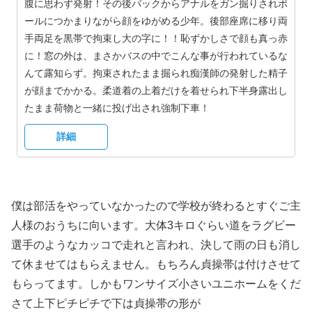
腹に思わず発射！その後バックからアナルをガン掘りされポ
ールにつかまりながら顔をゆがめる少年。後部座席に移り両
手両足を黒帯で拘束し大の字に！！恥ずかしさで顔も真っ赤
に！窓の外は、まさかバスの中でこんな事が行われているな
んて露知らず。拘束されたまま掘られ痴漢師の発射した精子
が顔までかかる。柔道着の上着だけを着せられ下半身露出し
たまま荷物と一緒に投げ出され強制下車！
詳細
僕は部活をやっていなかったので学校が終わるとすぐご主
人様のおうちに向います。大体3キロぐらい道をラグビー
選手のようなカッコで走れと言われ、決して雨の日も消し
て休ませてはもらえません。もちろん貞操帯は付けさせて
もらってます。しかもワンサイズ小さいユニホームをくだ
さて上下ピチピチで下は貞操帯の形が