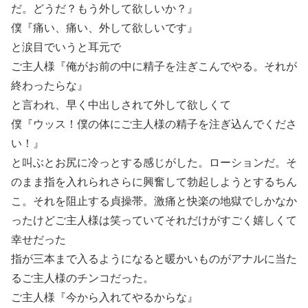
だ。どうだ？もう外して欲しいか？』
僕『痛い、痛い、外して欲しいです』
と涙目でいうと耳元で
ご主人様『俺がお前の中に精子を注ぎこんでやる。それが
終わったらな』
と言われ、早く中出しされて外して欲しくて
僕『ウッス！僕の体にご主人様の精子を注ぎ込んでくださ
い！』
と叫ぶとお尻に冷っとする感じがした。ローションだ。そ
のまま指を入れられさらに興奮して勃起しようとするちん
こ。それを阻止する貞操帯。激痛と快楽の地獄でしかなか
ったけどご主人様は笑っていてそれだけがすごく嬉しくて
幸せだった
指が三本まで入るようになると暖かいものがアナルに当た
るご主人様のチンコだった。
ご主人様『今から入れてやるからな』