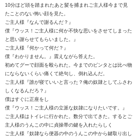
10分ほど頭を踏まれたあと髪を捕まれご主人様今まで見
たことのない怖い顔を見た。
ご主人様『なんで謝るんだ？』
僕『ウッス！ご主人様に何か不快な思いをさせてしまった
と思い謝らせてもらいました。』
ご主人様『何かって何だ？』
僕『わかりません。』震えながら答えた。
初めてグーで顔面を殴られた。今までのビンタとは比べ物
にならないくらい痛くて絶句し、倒れ込んだ。
ご主人様『誰が寝ていいと言った？俺の奴隷としてふさわ
しくなるんだろ？』
僕はすぐに正座をし
僕『ウッス！ご主人様の立派な奴隷になりたいです。』
ご主人様はトイレに行かれた。数分で出てきた。するとご
主人様のうんこの中に貞操帯の鍵を入れたらしく
ご主人様『奴隷なら便器の中のうんこの中から鍵取り出し