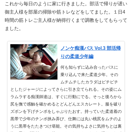
これから毎日のように家に行きました。部活で帰りが遅い
御主人様を部屋の掃除や筋トレなどをしてました。１日4
時間の筋トレご主人様が納得行くまで調教をしてもらって
ました。
ノンケ痴漢バス Vol.3 部活帰
りの柔道少年編
何も知らずに込み合ったバスに
乗り込んで来た柔道少年。その
ムチムチしたカラダはピチピチ
としたジャージによってさらに引き立てられる。その姿にム
ラムラする痴漢師達は、すぐに行動にでる。そっと後ろから
尻を撫で感触を確かめるとどんどんエスカレート。服を破り
ズボンを下げチンポをしゃぶりたおす。持っていた柔道着の
黒帯で少年のチンポ挟み弄び、仕舞には丸い桃尻をムチのよ
うに黒帯をたたきつけ堪能。その気持ちよさに気持ちとは裏