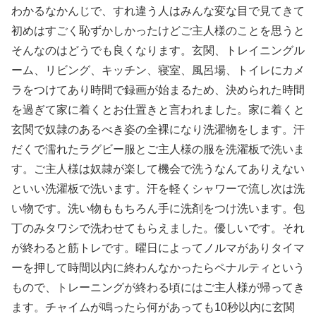
わかるなかんじで、すれ違う人はみんな変な目で見てきて
初めはすごく恥ずかしかったけどご主人様のことを思うと
そんなのはどうでも良くなります。玄関、トレイニングル
ーム、リビング、キッチン、寝室、風呂場、トイレにカメ
ラをつけてあり時間で録画が始まるため、決められた時間
を過ぎて家に着くとお仕置きと言われました。家に着くと
玄関で奴隷のあるべき姿の全裸になり洗濯物をします。汗
だくで濡れたラグビー服とご主人様の服を洗濯板で洗いま
す。ご主人様は奴隷が楽して機会で洗うなんてありえない
といい洗濯板で洗います。汗を軽くシャワーで流し次は洗
い物です。洗い物ももちろん手に洗剤をつけ洗います。包
丁のみタワシで洗わせてもらえました。優しいです。それ
が終わると筋トレです。曜日によってノルマがありタイマ
ーを押して時間以内に終わんなかったらペナルティという
もので、トレーニングが終わる頃にはご主人様が帰ってき
ます。チャイムが鳴ったら何があっても10秒以内に玄関