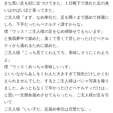
きな黒い足を顔に近づけてきた。１日靴下で蒸れた足の臭
いはやばいほど臭ってきた。
ご主人様『まず、なめ奉仕だ。足を隅々まで舐めて綺麗に
しろ。下手だったらペナルティ課すからな』
僕『ウッス！ご主人様の足をなめ掃除せてもらいます』
と無我夢中で舐めた。臭くて苦くて苦しかったけどペナル
ティから逃れるために舐めた。
ご主人様『こっち見てくわえてろ。美味しそうにくわえろ
よ』
僕『ウッス！めっちゃ美味しいっす』
といいながらあしをくわえた大きすぎて指先だけしかくわ
えられませんでした。するとご主人様はパシャ写真を撮り
ました。みっともなくて辛かったけどペナルティだけは…
と思い一生懸命舐めさせてもらったら、ご主人様が足を引
いて
ご主人様『いい子だ。足舐め奉仕は完璧だな。』