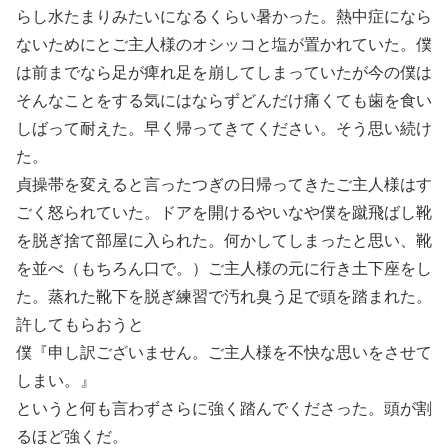
らし水たまりみたいになるくらい暑かった。熱中症になら
ないためにとご主人様のオシッコと塩が置かれていた。僕
は前までなら足が痺れ足を崩してしまっていたが今の僕は
そんなことをする気にはならずどんだけ痛くても歯を食い
しばって耐えた。早く帰ってきてください。そう思い続け
た。
貞操帯を変えると言ったつぎの日帰ってきたご主人様はす
ごく怒られていた。ドアを開けるやいなや僕を蹴飛ばし靴
を脱ぎ捨て部屋に入られた。何かしてしまったと思い、靴
を並べ（もちろん口で。）ご主人様の元に行き土下座をし
た。蒸れた靴下を脱ぎ練習で汚れ臭う足で頭を踏まれた。
許してもらおうと
僕『申し訳ございません。ご主人様を不快な思いをさせて
しまい。』
というと何も言わずさらに強く踏んでくださった。頭が割
るほど強くだ。