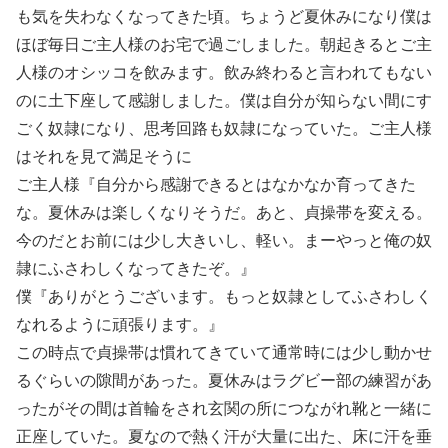
も気を失わなくなってきた頃。ちょうど夏休みになり僕は
ほぼ毎日ご主人様のお宅で過ごしました。朝起きるとご主
人様のオシッコを飲みます。飲み終わると言われてもない
のに土下座して感謝しました。僕は自分が知らない間にす
ごく奴隷になり、思考回路も奴隷になっていた。ご主人様
はそれを見て満足そうに
ご主人様『自分から感謝できるとはなかなか育ってきた
な。夏休みは楽しくなりそうだ。あと、貞操帯を変える。
今のだとお前には少し大きいし、軽い。まーやっと俺の奴
隷にふさわしくなってきたぞ。』
僕『ありがとうございます。もっと奴隷としてふさわしく
なれるように頑張ります。』
この時点で貞操帯は慣れてきていて通常時には少し動かせ
るぐらいの隙間があった。夏休みはラグビー部の練習があ
ったがその間は首輪をされ玄関の所につながれ靴と一緒に
正座していた。夏なので熱く汗が大量に出た、床に汗を垂