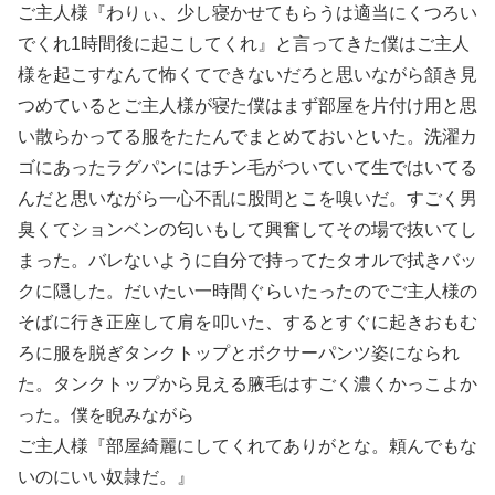
ご主人様『わりぃ、少し寝かせてもらうは適当にくつろい
でくれ1時間後に起こしてくれ』と言ってきた僕はご主人
様を起こすなんて怖くてできないだろと思いながら頷き見
つめているとご主人様が寝た僕はまず部屋を片付け用と思
い散らかってる服をたたんでまとめておいといた。洗濯カ
ゴにあったラグパンにはチン毛がついていて生ではいてる
んだと思いながら一心不乱に股間とこを嗅いだ。すごく男
臭くてションベンの匂いもして興奮してその場で抜いてし
まった。バレないように自分で持ってたタオルで拭きバッ
クに隠した。だいたい一時間ぐらいたったのでご主人様の
そばに行き正座して肩を叩いた、するとすぐに起きおもむ
ろに服を脱ぎタンクトップとボクサーパンツ姿になられ
た。タンクトップから見える腋毛はすごく濃くかっこよか
った。僕を睨みながら
ご主人様『部屋綺麗にしてくれてありがとな。頼んでもな
いのにいい奴隷だ。』