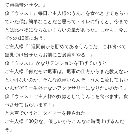
て貞操帯外せや。』
僕『ウッス！』毎日ご主人様のうんこを食べさせてもらっ
ていた僕は簡単なことだと思ってトイレに行くと、今まで
とは比べ物にならないくらいの量があった。しかも、今ま
でのの10倍におう。
ご主人様『1週間前から貯めてあるうんこだ、これ食べて
鍵見つけ出せたらお前にご褒美をやる。』
僕『ウッス↓』かなりテンションを下げていうと
ご主人様『何だその返事は。返事の仕方からまた教えない
といけないのか、そんな奴隷いらんぞ。うんこ流してもい
いんだぞ？一生外せないアクセサリーになりたいのか？』
僕『ウッス！ご主人様の奴隷としてうんこを食べます。食
べさせてもらいます！』
と大声でいうと、タイマーを押された。
ご主人様『30分な、優しいからこんなに時間上げるんだ
ぞ』