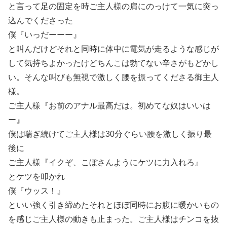
と言って足の固定を時ご主人様の肩にのっけて一気に突っ
込んでくださった
僕『いっだーーー』
と叫んだけどそれと同時に体中に電気が走るような感じが
して気持ちよかったけどちんこは勃てない辛さがもどかし
い。そんな叫びも無視で激しく腰を振ってくださる御主人
様。
ご主人様『お前のアナル最高だは。初めてな奴はいいは
ー』
僕は喘ぎ続けてご主人様は30分ぐらい腰を激しく振り最
後に
ご主人様『イクぞ、こぼさんようにケツに力入れろ』
とケツを叩かれ
僕『ウッス！』
といい強く引き締めたそれとほぼ同時にお腹に暖かいもの
を感じご主人様の動きも止まった。ご主人様はチンコを抜