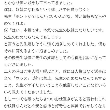
とかなり怖い顔をして言ってきました。
僕は、奴隷になれるという嬉しさで何度も頷くと
先生『ホントか？ほんとにいいんだな、甘い気持ちならや
めてくれよ』
僕『はい。本気です。本気で先生の奴隷になりたいです。
先生のためならなんでもします』
と言うと先生嬉しそうに強く抱きしめてくれました。僕も
それに答えるように抱きしめました。
その後先生は僕に先生の奴隷としての心得をお話になって
くださいました。
二人の時はご主人様と呼ぶこと、僕には人権はなく返事は
全て『ウッス』以外は禁止、先生のためならなんでもする
こと、先生がゲイだということを他言しないことなどいろ
いろ教えてくださいました。
もし一つでも破ったらきついお仕置きがあると言われこれ
が奴隷なんだと不安と恐怖と好奇心と興奮でおかしくなり