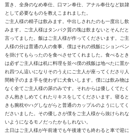
置き、全身のなめ奉仕、口マン奉仕、アナル奉仕など奴隷
として必要なものを教えこまれました。
ご主人様の精子は飲みます。中出しされたのも一度出し飲
みます。ご主人様はタンパク質の塊は飲まないとそんだと
言ってました。飯はご主人様が作ってくださいます。ご主
人様の分は普通の人の食事、僕はそれの残飯にションベン
を掛けてもらったのを食べさせてくれました。食べるとき
は必ずご主人様は机に料理を並べ僕の残飯は地べたに置か
れ四つん這いになりそのうえにご主人が座ってくださり人
間椅子のまま手を使わずに犬食いします。僕には飲み物は
なく全てご主人様の尿のみです。それからは優しくてたく
さん抱きしめてくれたりキスをしてくださいます。寝ると
きも腕枕やハグしながらと普通のカップルのようにしてく
ださいました。その優しさが僕をご主人様から抜けられな
いようになるモノだったかもしれない。
土日はご主人様が午前連でも午後連でも終わると車で迎に