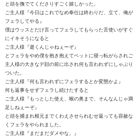
と頭を撫でてくださりすごく嬉しかった。
ご主人様『今日はこれでなめ奉仕は終わりだ、立て、俺が
フェラしてやる』
僕はウッスとだけ言ってフェラしてもらった舌使いがすぐ
にイキそうになると
ご主人様『逝くんじゃねぇーぞ』
とフェラをやめ僕を抱き抱えてベットに寝っ転がらされご
主人様の大きなデ顔の前に出され何も言われずにしゃぶり
ついた。
ご主人様『何も言われずにフェラするとか変態かよ』
何も返事をせずフェラし続けたすると
ご主人様『もっとした使え、喉の奥まで、そんなんじゃ満
足しねぇーぞ』
と頭を捕まれ根元までくわえさせられむせ返っても容赦な
くフェラをやられました。
ご主人様『まだまだダメやな。』