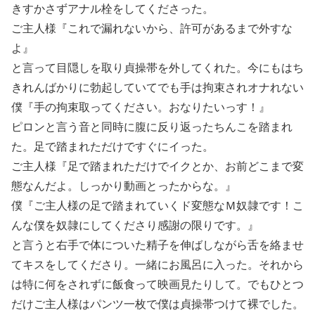
きすかさずアナル栓をしてくださった。
ご主人様『これで漏れないから、許可があるまで外すな
よ』
と言って目隠しを取り貞操帯を外してくれた。今にもはち
きれんばかりに勃起していてでも手は拘束されオナれない
僕『手の拘束取ってください。おなりたいっす！』
ピロンと言う音と同時に腹に反り返ったちんこを踏まれ
た。足で踏まれただけですぐにイった。
ご主人様『足で踏まれただけでイクとか、お前どこまで変
態なんだよ。しっかり動画とったからな。』
僕『ご主人様の足で踏まれていくド変態なＭ奴隷です！こ
んな僕を奴隷にしてくださり感謝の限りです。』
と言うと右手で体についた精子を伸ばしながら舌を絡ませ
てキスをしてくださり。一緒にお風呂に入った。それから
は特に何をされずに飯食って映画見たりして。でもひとつ
だけご主人様はパンツ一枚で僕は貞操帯つけて裸でした。