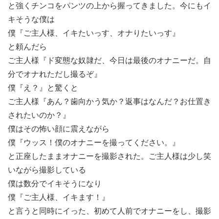
と強くチンコをパンツの上から握ってきました。今にもイ
キそうな僕は
僕『ご主人様、イキたいっす、オナりたいっす』
と頼んだら
ご主人様『ド変態な奴隷だ、今日は最後のオナニーだ。自
分でオナれただし撮るぞ』
僕『え？』と驚くと
ご主人様『あん？歯向かう気か？返事はなんだ？お仕置き
されたいのか？』
僕はその怖い顔に震えながら
僕『ウッス！僕のオナニーを撮ってください。』
と正座したままオナニーを撮影された。ご主人様は少し笑
いながら撮影している
僕は数分でイキそうになり
僕『ご主人様、イキます！』
と言うと同時にイった、初めて人前でオナニーをし、撮影