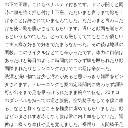
の下で正座。これもペナルティ付きです。ドアが開くと同
時に頭を強く押し付け土下座。ただいまと言うまで顔を上
げることは許されていませんでした。ただいまと言わ口だ
けを使い靴を脱がさせてもらいます。遅いと顔面を蹴られ
るというものでした。とっても厳しくてでもどこか優しい
ご主人様が好きで好きでたまらなかった。その後は地獄の
調教。このサイクルはとても辛かったです。体力に自信は
あったけど毎日のように時間内につかず腹を殴られたり顔
面踏まれたりとランニングだけでこの罰は辛かった。
洗濯と洗い物では少し汚れがあると思いっきり顔面をビン
タされます。トレーニングも案の定時間内に終わらず調許
可が出るまで足を乗っけられたまま腕立て伏せ。20キロ
のダンベルを持っての逆さ腹筋。空気椅子をしてる僕に座
る。などと様々なところを極度に虐めてもらいました。顔
はビンタされすぎ赤くなり腹は常に内出血をしていた。調
教は、様々な奉仕や芸を覚えました。裸踊り、人間椅子足