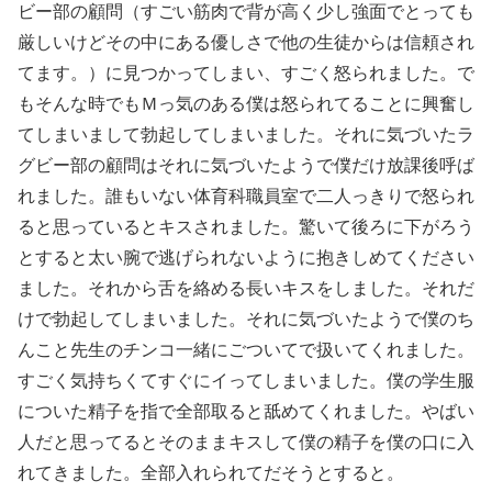
ビー部の顧問（すごい筋肉で背が高く少し強面でとっても
厳しいけどその中にある優しさで他の生徒からは信頼され
てます。）に見つかってしまい、すごく怒られました。で
もそんな時でもＭっ気のある僕は怒られてることに興奮し
てしまいまして勃起してしまいました。それに気づいたラ
グビー部の顧問はそれに気づいたようで僕だけ放課後呼ば
れました。誰もいない体育科職員室で二人っきりで怒られ
ると思っているとキスされました。驚いて後ろに下がろう
とすると太い腕で逃げられないように抱きしめてください
ました。それから舌を絡める長いキスをしました。それだ
けで勃起してしまいました。それに気づいたようで僕のち
んこと先生のチンコ一緒にごついてで扱いてくれました。
すごく気持ちくてすぐにイってしまいました。僕の学生服
についた精子を指で全部取ると舐めてくれました。やばい
人だと思ってるとそのままキスして僕の精子を僕の口に入
れてきました。全部入れられてだそうとすると。