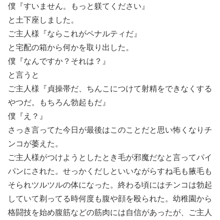
僕『すいません。もっと躾てください』
と土下座しました。
ご主人様『ならこれがペナルティだ』
と宅配の箱から何かを取り出した。
僕『なんですか？それは？』
と言うと
ご主人様『貞操帯だ、ちんこにつけて射精をできなくする
やつだ。もちろん勃起もだ』
僕『え？』
さっき言ってた今日が最後はこのことだと思い怖くなりチ
ンコが萎えた。
ご主人様がつけようとしたとき毛が邪魔だなと言ってパイ
パンにされた。せっかくだしといいながらすね毛も腋毛も
そられツルツルの体になった。終わる頃にはチンコは勃起
していて剃ってる時何度も腹や顔を殴られた。幼稚園から
格闘技を始め腹筋などの筋肉には自信があったが、ご主人