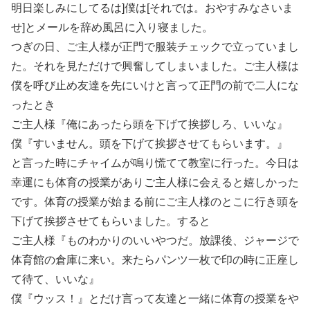
明日楽しみにしてるは]僕は[それでは。おやすみなさいま
せ]とメールを辞め風呂に入り寝ました。
つぎの日、ご主人様が正門で服装チェックで立っていまし
た。それを見ただけで興奮してしまいました。ご主人様は
僕を呼び止め友達を先にいけと言って正門の前で二人にな
ったとき
ご主人様『俺にあったら頭を下げて挨拶しろ、いいな』
僕『すいません。頭を下げて挨拶させてもらいます。』
と言った時にチャイムが鳴り慌てて教室に行った。今日は
幸運にも体育の授業がありご主人様に会えると嬉しかった
です。体育の授業が始まる前にご主人様のとこに行き頭を
下げて挨拶させてもらいました。すると
ご主人様『ものわかりのいいやつだ。放課後、ジャージで
体育館の倉庫に来い。来たらパンツ一枚で印の時に正座し
て待て、いいな』
僕『ウッス！』とだけ言って友達と一緒に体育の授業をや