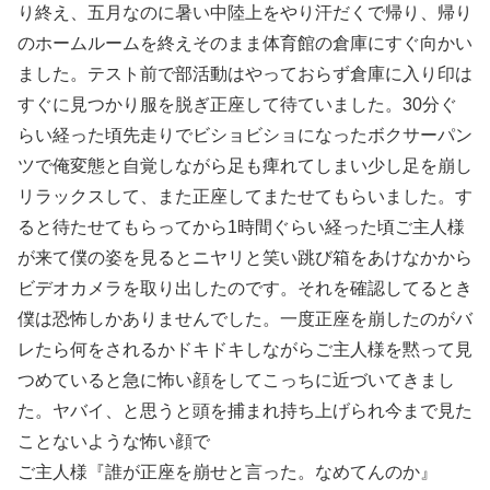
り終え、五月なのに暑い中陸上をやり汗だくで帰り、帰り
のホームルームを終えそのまま体育館の倉庫にすぐ向かい
ました。テスト前で部活動はやっておらず倉庫に入り印は
すぐに見つかり服を脱ぎ正座して待ていました。30分ぐ
らい経った頃先走りでビショビショになったボクサーパン
ツで俺変態と自覚しながら足も痺れてしまい少し足を崩し
リラックスして、また正座してまたせてもらいました。す
ると待たせてもらってから1時間ぐらい経った頃ご主人様
が来て僕の姿を見るとニヤリと笑い跳び箱をあけなかから
ビデオカメラを取り出したのです。それを確認してるとき
僕は恐怖しかありませんでした。一度正座を崩したのがバ
レたら何をされるかドキドキしながらご主人様を黙って見
つめていると急に怖い顔をしてこっちに近づいてきまし
た。ヤバイ、と思うと頭を捕まれ持ち上げられ今まで見た
ことないような怖い顔で
ご主人様『誰が正座を崩せと言った。なめてんのか』