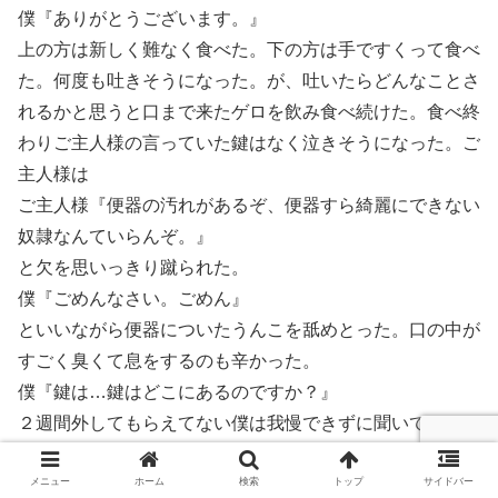
僕『ありがとうございます。』
上の方は新しく難なく食べた。下の方は手ですくって食べ
た。何度も吐きそうになった。が、吐いたらどんなことさ
れるかと思うと口まで来たゲロを飲み食べ続けた。食べ終
わりご主人様の言っていた鍵はなく泣きそうになった。ご
主人様は
ご主人様『便器の汚れがあるぞ、便器すら綺麗にできない
奴隷なんていらんぞ。』
と欠を思いっきり蹴られた。
僕『ごめんなさい。ごめん』
といいながら便器についたうんこを舐めとった。口の中が
すごく臭くて息をするのも辛かった。
僕『鍵は…鍵はどこにあるのですか？』
２週間外してもらえてない僕は我慢できずに聞いてしまっ
た。
メニュー
ホーム
検索
トップ
サイドバー
ご主人様『奴隷が外してもらえると思ったのか？まーいい