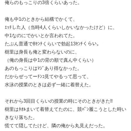
俺らのもっこりの3倍くらいあった。
俺も中1のときから結構でかくて、
ｴｯﾁした人（当時4人くらいしかいなかったけど）に、
中1なのにでかいとか言われてた。
たぶん普通で8ｾﾝﾁくらいで勃起13ｾﾝﾁくらい。
樹里は身長も俺と変わらないのに、
（俺の身長は中1の背の順で真ん中くらい）
あのもっこりはﾏｼﾞあり得なかった。
だからぜってーﾁﾝｺ見てやるって思って、
水泳の授業のときは必ず一緒に着替えた。
それから3回目くらいの授業の時にそのときがきた!!
樹里はﾀｵﾙまいて着替えてたのに、競ﾊﾟﾝ履こうとした時い
きなり落ちた。
慌てて隠してたけど、隣の俺から丸見えだった。