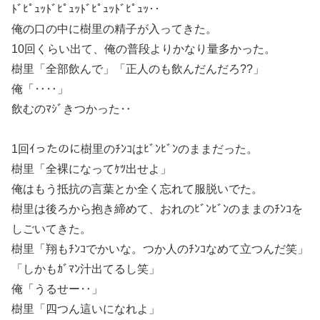
ﾄﾞﾋﾟｭｯﾄﾞﾋﾟｭｯﾄﾞﾋﾟｭｯﾄﾞﾋﾟｭｯ‥
俺の口の中に樹里の精子が入ってきた。
10回くらい出て、俺の普段よりかなり量多かった。
樹里「全部飲んで」「正人のも飲んだんだろ??」
俺「‥‥」
飲むのﾏｼﾞきつかった‥
1回ｲったのに樹里のﾁﾝｺはﾋﾞﾝﾋﾞﾝのままだった。
樹里「全裸になってｹﾂ出せよ」
俺はもう抵抗の言葉とか全く忘れて服脱いでた。
樹里は後ろから抱き締めて、おれのﾋﾞﾝﾋﾞﾝのままのﾁﾝｺを
しごいてきた。
樹里「翔もﾁﾝｺでかいな。つか人のﾁﾝｺなめて立つんだ笑」
「しかもｶﾞﾏﾝ汁出てるし笑」
俺「うるせー‥」
樹里「四つん這いになれよ」