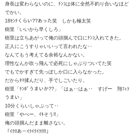
身長は変わらないのに、ﾁﾝｺは体に全然不釣り合いなほど
でかい。
18ｾﾝﾁくらい??あった笑 しかも極太笑
樹里「いいから早くしろ」
樹里は立ちあがって俺の頭掴んで口にﾁﾝｺ入れてきた。
正人にこうすりゃいいって言われたな‥
なんてもう考えてる余裕なんかない。
理性なんか吹っ飛んで必死にしゃぶりついてた笑
でもでかすぎて先っぽしか口に入らなかった。
だからﾀﾏ揉んだり、手でしごいたり。
樹里「ﾁﾝﾎﾟうまいか??」「はぁ‥はぁ‥ すげー 翔ﾌｪﾗ
うまい」
10分くらいしゃぶって‥
樹里「やべー、ｲｷそう!!」
俺の頭掴んだまま離さない。
「ｲｸ!!あーｲｸｲｸｲｸ!!!!」