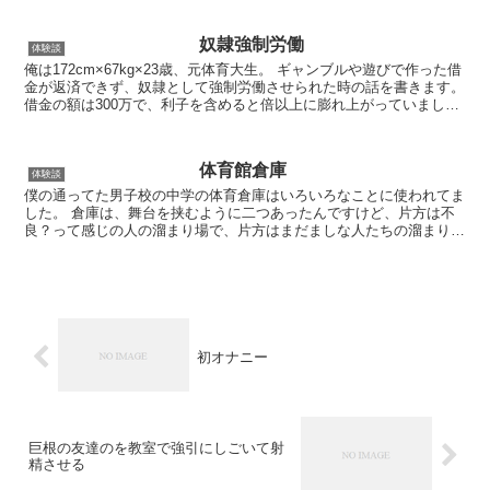
奴隷強制労働
体験談
俺は172cm×67kg×23歳、元体育大生。 ギャンブルや遊びで作った借
金が返済できず、奴隷として強制労働させられた時の話を書きます。
借金の額は300万で、利子を含めると倍以上に膨れ上がっていまし
た。 ある日、夜中に家にやってきたヤクザ...
体育館倉庫
体験談
僕の通ってた男子校の中学の体育倉庫はいろいろなことに使われてま
した。 倉庫は、舞台を挟むように二つあったんですけど、片方は不
良？って感じの人の溜まり場で、片方はまだましな人たちの溜まり場
でした。三年生が優先していろいろな事に使っていたんです...
初オナニー
巨根の友達のを教室で強引にしごいて射
精させる