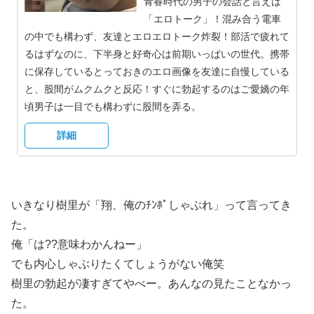
青春時代の男子の会話と言えば
「エロトーク」！混み合う電車
の中でも構わず、友達とエロエロトーク炸裂！部活で疲れて
るはずなのに、下半身と好奇心は前期いっぱいの世代。携帯
に保存しているとっておきのエロ画像を友達に自慢している
と、股間がムクムクと反応！すぐに勃起するのはご愛嬌の年
頃男子は一目でも構わずに股間を弄る。
詳細
いきなり樹里が「翔、俺のﾁﾝﾎﾟしゃぶれ」って言ってき
た。
俺「は??意味わかんねー」
でも内心しゃぶりたくてしょうがない俺笑
樹里の勃起が凄すぎてやべー。あんなの見たことなかっ
た。