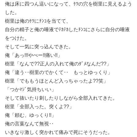
俺は床に四つん這いになって、ｹﾂの穴を樹里に見えるよう
した。
樹里は俺のｹﾂにﾁﾝｺを当てて、
自分の精子と俺の唾液でﾃｶﾃｶしたﾁﾝｺにさらに自分の唾液
をつけた。
そして一気に突っ込んできた。
俺「あっ!!!やべー!!痛い!!」
樹里「なんで??正人の入れて俺のﾀﾞﾒなんだ??」
俺「違う‥樹里のでかくて‥ もっとゆっくり」
樹里「でももうほとんど入っちゃったよ??笑」
「つかﾏｼﾞ気持ちいい」
そして抜いたり刺したりしながら全部入れてきた。
樹里「全部入った。突くよ??」
俺「頼む、ゆっくり!!」
俺の言葉なんて無視‥
いきなり激しく突かれて痛みで死にそうだった。