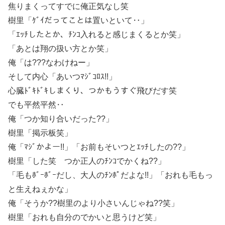
焦りまくってすでに俺正気なし笑
樹里「ｹﾞｲだってことは置いといて‥」
「ｴｯﾁしたとか、ﾁﾝｺ入れると感じまくるとか笑」
「あとは翔の扱い方とか笑」
俺「は???なわけねー」
そして内心「あいつﾏｼﾞｺﾛｽ!!」
心臓ﾄﾞｷﾄﾞｷしまくり、つかもうすぐ飛びだす笑
でも平然平然‥
俺「つか知り合いだった??」
樹里「掲示板笑」
俺「ﾏｼﾞかよー!!」「お前もそいつとｴｯﾁしたの??」
樹里「した笑 つか正人のﾁﾝｺでかくね??」
「毛もﾎﾞｰﾎﾞｰだし、大人のﾁﾝﾎﾟだよな!!」「おれも毛もっ
と生えねぇかな」
俺「そうか??樹里のより小さいんじゃね??笑」
樹里「おれも自分のでかいと思うけど笑」