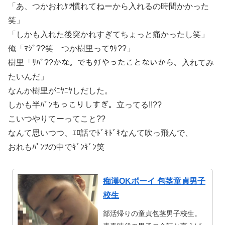
「あ、つかおれｹﾂ慣れてねーから入れるの時間かかった
笑」
「しかも入れた後突かれすぎてちょっと痛かったし笑」
俺「ﾏｼﾞ??笑 つか樹里ってｳｹ??」
樹里「ﾘﾊﾞ??かな。でもﾀﾁやったことないから、入れてみ
たいんだ」
なんか樹里がﾆﾔﾆﾔしだした。
しかも半ﾊﾟﾝもっこりしすぎ。立ってる!!??
こいつやりてーってこと??
なんて思いつつ、ｴﾛ話でﾄﾞｷﾄﾞｷなんて吹っ飛んで、
おれもﾊﾟﾝﾂの中でｷﾞﾝｷﾞﾝ笑
痴漢OKボーイ 包茎童貞男子
校生
部活帰りの童貞包茎男子校生。