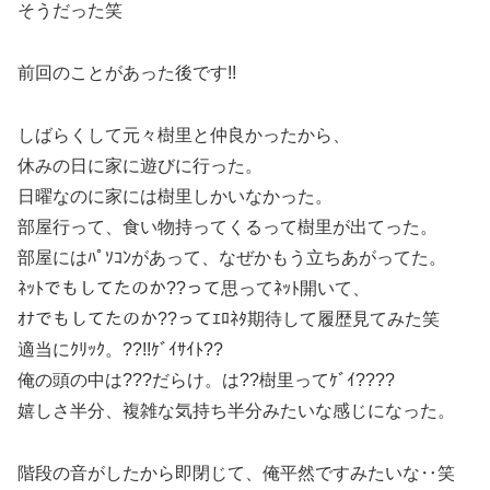
そうだった笑
前回のことがあった後です!!
しばらくして元々樹里と仲良かったから、
休みの日に家に遊びに行った。
日曜なのに家には樹里しかいなかった。
部屋行って、食い物持ってくるって樹里が出てった。
部屋にはﾊﾟｿｺﾝがあって、なぜかもう立ちあがってた。
ﾈｯﾄでもしてたのか??って思ってﾈｯﾄ開いて、
ｵﾅでもしてたのか??ってｴﾛﾈﾀ期待して履歴見てみた笑
適当にｸﾘｯｸ。??!!ｹﾞｲｻｲﾄ??
俺の頭の中は???だらけ。は??樹里ってｹﾞｲ????
嬉しさ半分、複雑な気持ち半分みたいな感じになった。
階段の音がしたから即閉じて、俺平然ですみたいな‥笑