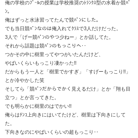
俺の学校のﾌﾟｰﾙの授業は学校推奨のﾄﾗﾝｸｽ型の水着か競ﾊﾟ
ﾝ。
俺はずっと水泳習ってたんで競ﾊﾟﾝにした。
でも当日競ﾊﾟﾝなのは俺入れてｸﾗｽで3人だけだった。
3人で「げー競ﾊﾟﾝのやつ少ねー」とか話してた。
それから話題は競ﾊﾟﾝのもっこりへ‥
つかその中に樹里ってやつがいたんだけど、
やばいくらいもっこり凄かった!!
だからもう一人と「樹里でかすぎ」「すげーもっこり!!」
とか冷やかした笑
そしてら「競ﾊﾟﾝだからでかく見えるだけ」とか「翔も目
立つ」とか言ってきた。
でも明らかに樹里のはでかい!!
俺らはﾁﾝｺ上向きにはいてたけど、樹里は下向きにして
た。
下向きなのにやばいくらいの超もっこり‥