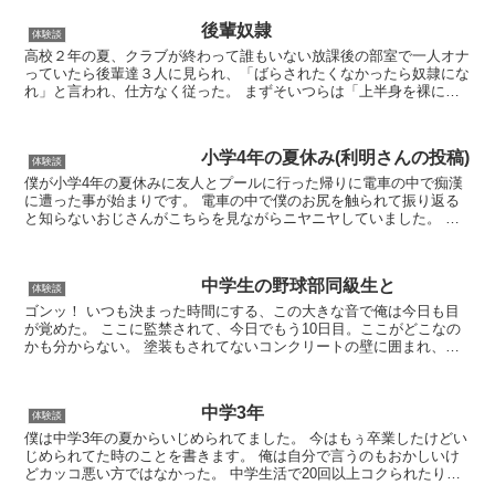
後輩奴隷
体験談
高校２年の夏、クラブが終わって誰もいない放課後の部室で一人オナ
っていたら後輩達３人に見られ、「ばらされたくなかったら奴隷にな
れ」と言われ、仕方なく従った。 まずそいつらは「上半身を裸にし
て、自分でワキ毛を剃れ」と言い、次はズボンをぬがされす...
小学4年の夏休み(利明さんの投稿)
体験談
僕が小学4年の夏休みに友人とプールに行った帰りに電車の中で痴漢
に遭った事が始まりです。 電車の中で僕のお尻を触られて振り返る
と知らないおじさんがこちらを見ながらニヤニヤしていました。 駅
に着き急いで降りるとおじさんも同じ駅で降りてました。 ...
中学生の野球部同級生と
体験談
ゴンッ！ いつも決まった時間にする、この大きな音で俺は今日も目
が覚めた。 ここに監禁されて、今日でもう10日目。ここがどこなの
かも分からない。 塗装もされてないコンクリートの壁に囲まれ、窓
もなく、殺風景という言葉では、片づけられないほど暗く...
中学3年
体験談
僕は中学3年の夏からいじめられてました。 今はもぅ卒業したけどい
じめられてた時のことを書きます。 俺は自分で言うのもおかしいけ
どカッコ悪い方ではなかった。 中学生活で20回以上コクられたりし
た。 周りからはぶかれてる分けでもなく誰とでも話せ...