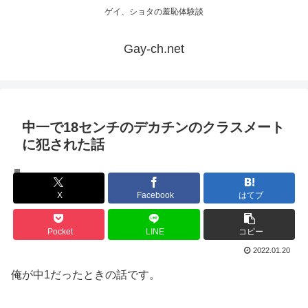
ゲイ、ショタの羞恥体験談
Gay-ch.net
中一で18センチのデカチンのクラスメート
に犯された話
体験談
X
Facebook
はてブ
Pocket
LINE
コピー
2022.01.20
俺が中1だったときの話です。