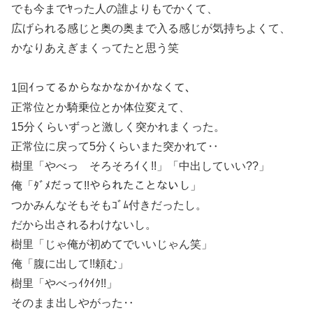
でも今までﾔった人の誰よりもでかくて、
広げられる感じと奥の奥まで入る感じが気持ちよくて、
かなりあえぎまくってたと思う笑
1回ｲってるからなかなかｲかなくて、
正常位とか騎乗位とか体位変えて、
15分くらいずっと激しく突かれまくった。
正常位に戻って5分くらいまた突かれて‥
樹里「やべっ そろそろｲく!!」「中出していい??」
俺「ﾀﾞﾒだって!!やられたことないし」
つかみんなそもそもｺﾞﾑ付きだったし。
だから出されるわけないし。
樹里「じゃ俺が初めてでいいじゃん笑」
俺「腹に出して!!頼む」
樹里「やべっｲｸｲｸ!!」
そのまま出しやがった‥