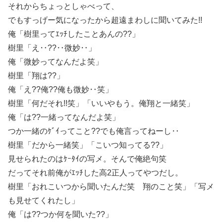
それからちょっとしゃべって、
でもすっげー気になったから超遠まわしに聞いてみた!!
俺「樹里ってｴｯﾁしたことあんの??」
樹里「え‥??‥微妙‥」
俺「微妙ってなんだよ笑」
樹里「翔は??」
俺「え??俺??俺も微妙‥笑」
樹里「何だそれ!!笑」「いいやもう。俺翔と一緒笑」
俺「は??一緒ってなんだよ笑」
つか一緒のｹﾞｲってこと??でも俺言ってねーし‥
樹里「だから一緒笑」「こいつ知ってる??」
見せられたのはｹｰﾀｲの写メ。そんで俺絶句笑
だってそれ前俺がｴｯﾁした高2正人ってやつだし。
樹里「おれこいつから聞いたんだ笑 翔のこと笑」「写メ
も見せてくれたし」
俺「は??つか何を聞いた??」