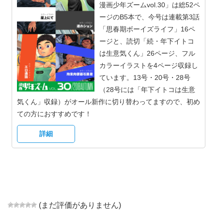
漫画少年ズームvol.30」は総52ペ
ージのB5本で、今号は連載第3話
「思春期ボーイズライフ」16ペ
ージと、読切「続・年下イトコ
は生意気くん」26ページ、フル
カラーイラストを4ページ収録し
ています。13号・20号・28号
（28号には「年下イトコは生意
気くん」収録）がオール新作に切り替わってますので、初め
ての方におすすめです！
詳細
(まだ評価がありません)