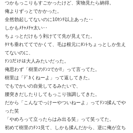
つかもっこりもすごかったけど、実物見たら納得。
俺よりずっとでかかった。
全然勃起してないのに10ｾﾝﾁ以上あった‥
しかもﾒﾁｬﾒﾁｬ太い‥
ちょっとだけもう剥けてて先が見えてた。
ﾀﾏも垂れててでかくて、毛は根元にﾎﾝﾄちょっとしか生え
てないのに、
ﾁﾝｺだけは大人みたいだった。
俺思わず「樹里のﾁﾝｺでか!!」って言ってた。
樹里は「ﾃﾞｶくねーよ」って返してきた。
でもでかいの自覚してるみたいで、
腰突きだしたりしてもっこり強調してきた。
だから「こんなでっけーやついねーよ」ってﾁﾝｺ揉んでや
った笑
「やめろって立ったらはみ出る笑」って笑ってた。
初めて樹里のﾁﾝｺ見て、しかも揉んだから、逆に俺が立ち