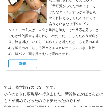
「昔可愛がってたガキにそっく
りだなァ～！」すっかり頭を丸
められ怯えるしんたろうにそう
言うといきなり渾身のビン
タ！！この主人は、自身が暴行を加え、その反応を見ること
でしか性的興奮を得られないのだった…。しんたろうが痛が
り、泣き叫び、いくら「やめて」と叫んだところで男の加虐
心を煽るのみ。むしろ段々とエスカレートしていき、首絞
め、腹パン、頭を押さえつけ溺れさせる。
詳細
では、修学旅行のはなしです。
小六のときに広島県へ行きました。新幹線とかほとんどの
ものが初めてだったので不安だったのですが、