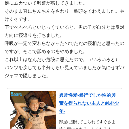
逆にムカついて興奮が増してきました。
そのまま直にちんちんをさわり、亀頭をくわえました。や
けくそです。
下でぺろぺろといじっくていると、男の子が自分とは反対
方向に寝返りを打ちました。
呼吸が一定で変わらなかったのでただの寝相だと思ったの
ですが、そこで舐めるのをやめました。
これ以上はなんだか危険に思えたので。（いろいろと）
パンツを戻しても半分くらい見えていましたが気にせずパ
ジャマで隠しました。
異常性愛-暴行でしか性的興
奮を得られない主人と純朴少
年-
部屋に連れてこられてすぐさま
坊主頭にされる、しんたろう。