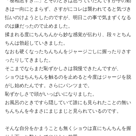
「寝相悪すぎ…」とそのときは思っていたんですが手の動
きは一向にとまらず、さすがにコレは襲われてると気づき
払いのけようとしたのですが、明日この事で気まずくなる
のは嫌だったので止めました。
揉まれる度にちんちんから妙な感覚が伝わり、段々とちん
ちんは勃起していきました。
なおも硬くなったちんちんをジャージごしに握ったりさす
ったりしてきました。
そこまでならまだ恥ずかしさは我慢できたんですが、
ショウはちんちんを触るのを止めると今度はジャージを脱
がし始めたんです。さらにパンツまで。
恥ずかしさで頭がいっぱいになりました。
お風呂のときですら隠していて誰にも見られたことの無い
ちんちんを今まさにまじまじと見られているのです。
そんな自分をかまうことも無くショウは直にちんちんを握