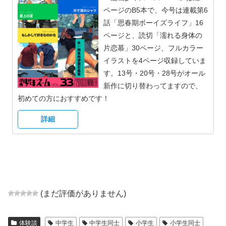
ページのB5本で、今号は連載第6
話「思春期ボーイズライフ」16
ページと、読切「濡れる身体の
片恋慕」30ページ、フルカラー
イラストを4ページ収録していま
す。13号・20号・28号がオール
新作に切り替わってますので、
初めての方におすすめです！
詳細
(まだ評価がありません)
体験談
中学生
中学生同士
小学生
小学生同士