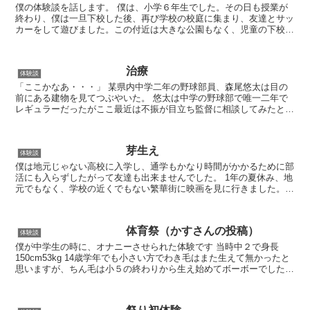
僕の体験談を話します。 僕は、小学６年生でした。その日も授業が
終わり、僕は一旦下校した後、再び学校の校庭に集まり、友達とサッ
カーをして遊びました。この付近は大きな公園もなく、児童の下校
後、５時までは子どもたちの遊び場として開放されていました...
治療
体験談
「ここかなあ・・・」 某県内中学二年の野球部員、森尾悠太は目の
前にある建物を見てつぶやいた。 悠太は中学の野球部で唯一二年で
レギュラーだったがここ最近は不振が目立ち監督に相談してみたとこ
ろ 「体が歪んでいる」というような状態らしく整体師を紹...
芽生え
体験談
僕は地元じゃない高校に入学し、通学もかなり時間がかかるために部
活にも入らずしたがって友達も出来ませんでした。 1年の夏休み、地
元でもなく、学校の近くでもない繁華街に映画を見に行きました。
映画を見終わり、デパートの食堂で遅めの昼飯を食べ、ト...
体育祭（かすさんの投稿）
体験談
僕が中学生の時に、オナニーさせられた体験です 当時中２で身長
150cm53kg 14歳学年でも小さい方でわき毛はまた生えて無かったと
思いますが、ちん毛は小５の終わりから生え始めてボーボーでした。
オナニーは小４からしてます 普段は完全に皮被り...