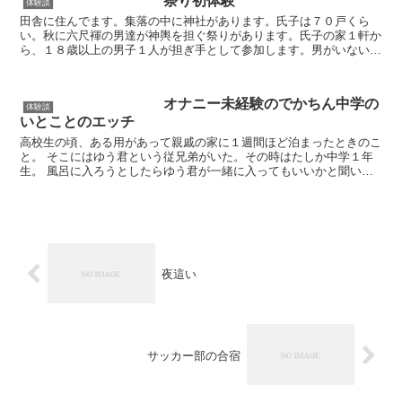
祭り初体験
体験談
田舎に住んでます。集落の中に神社があります。氏子は７０戸くら
い。秋に六尺褌の男達が神輿を担ぐ祭りがあります。氏子の家１軒か
ら、１８歳以上の男子１人が担ぎ手として参加します。男がいない家
は不参加。担ぎ手の引退年齢はだいたい６０歳過ぎたら………...
オナニー未経験のでかちん中学の
体験談
いとことのエッチ
高校生の頃、ある用があって親戚の家に１週間ほど泊まったときのこ
と。 そこにはゆう君という従兄弟がいた。その時はたしか中学１年
生。 風呂に入ろうとしたらゆう君が一緒に入ってもいいかと聞いて
きた。 小さい頃にはよく一緒に遊んで風呂にも入った仲な...
夜這い
サッカー部の合宿