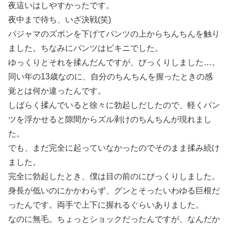
夜這いはしやすかったです。
夜中まで待ち、いざ決戦(笑)
パジャマのズボンを下げてパンツの上からちんちんを触り
ました。ちなみにパンツはビキニでした。
ゆっくりとそれを揉んだんですが、びっくりしました…。
同い年の13歳なのに、自分のちんちんを握ったときの感
覚とは何か違ったんです。
しばらく揉んでいると徐々に勃起しだしたので、軽くパン
ツを浮かせると隙間からズル剥けのちんちんが現れまし
た。
でも、まだ完全に起っていなかったのでそのまま揉み続け
ました。
完全に勃起したとき、僕は目の前のにびっくりしました。
身長が低いのにかかわらず、グンとそったいわゆる巨根だ
ったんです。両手で上下に握れるぐらいありました。
なのに無毛。ちょっとショックだったんですが、なんだか