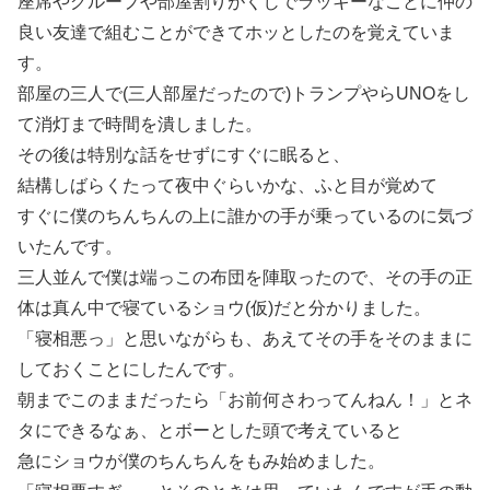
座席やグループや部屋割りがくじでラッキーなことに仲の
良い友達で組むことができてホッとしたのを覚えていま
す。
部屋の三人で(三人部屋だったので)トランプやらUNOをし
て消灯まで時間を潰しました。
その後は特別な話をせずにすぐに眠ると、
結構しばらくたって夜中ぐらいかな、ふと目が覚めて
すぐに僕のちんちんの上に誰かの手が乗っているのに気づ
いたんです。
三人並んで僕は端っこの布団を陣取ったので、その手の正
体は真ん中で寝ているショウ(仮)だと分かりました。
「寝相悪っ」と思いながらも、あえてその手をそのままに
しておくことにしたんです。
朝までこのままだったら「お前何さわってんねん！」とネ
タにできるなぁ、とボーとした頭で考えていると
急にショウが僕のちんちんをもみ始めました。