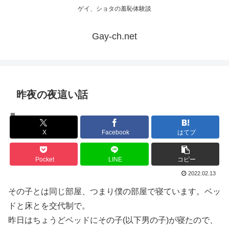
ゲイ、ショタの羞恥体験談
Gay-ch.net
昨夜の夜這い話
体験談
X
Facebook
はてブ
Pocket
LINE
コピー
2022.02.13
その子とは同じ部屋、つまり僕の部屋で寝ています。ベッ
ドと床とを交代制で。
昨日はちょうどベッドにその子(以下男の子)が寝たので、